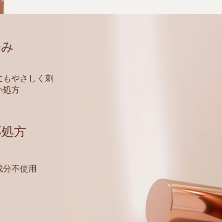
済み
にもやさしく刺
い処方
応処方
成分不使用