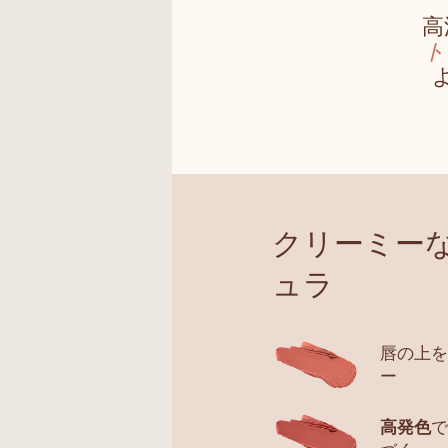
高
ト
クリーミー
ュラ
唇の上を
ー
高発色
で