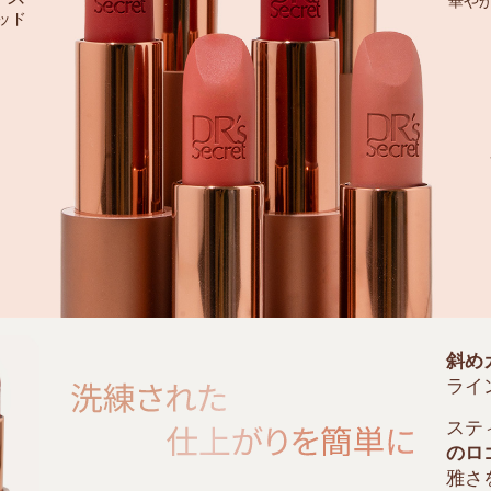
華や
ッド
斜め
ライ
ステ
のロ
雅さ