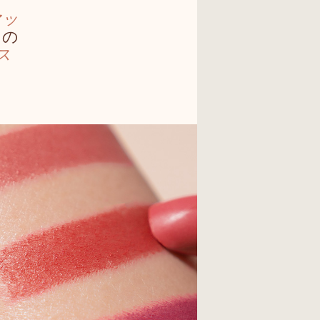
マッ
トの
ス