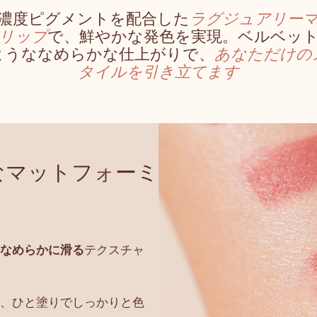
濃度ピグメントを配合した
ラグジュアリー
リップ
で、鮮やかな発色を実現。ベルベッ
ようななめらかな仕上がりで、
あなただけの
タイルを引き立てます
なマットフォーミ
なめらかに滑る
テクスチャ
、ひと塗りでしっかりと色