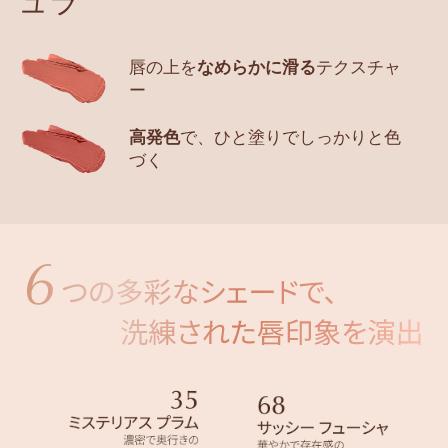
ュラ
唇の上を
なめらかに滑る
テクスチャ
ー
高発色
で、ひと塗りでしっかりと色
づく