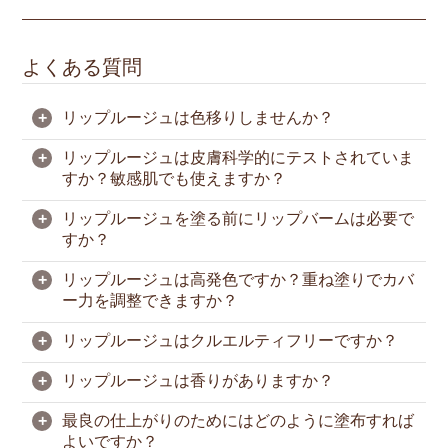
よくある質問
+
リップルージュは色移りしませんか？
+
リップルージュは皮膚科学的にテストされていま
リップルージュは完全な色移り防止ではありません
すか？敏感肌でも使えますか？
が、ロングラスティングなマット仕上がりを実現し
ます。お食事の後や必要に応じて塗り直すことをお
+
リップルージュを塗る前にリップバームは必要で
すすめします。
リップルージュは皮膚科学的にテストされ、敏感な
すか？
唇にも使えるようやさしく刺激の少ない処方でつく
られています。
+
リップルージュは高発色ですか？重ね塗りでカバ
リップルージュにはホホバ種子油、ココナッツオイ
ー力を調整できますか？
敏感肌の方は、ご使用前にパッチテストを行うこと
ル、ヒアルロン酸ナトリウムなどの保湿成分が配合
をおすすめします。刺激が生じた場合は使用を中止
されており、唇のうるおいを保ちます。
+
リップルージュはクルエルティフリーですか？
してください。
はい。リップルージュは高濃度のピグメントを配合
乾燥が気になる方は、
コンディショニング リップ
しており、ひと塗りで鮮やかな発色を実現します。
+
リップルージュは香りがありますか？
バター
を薄く塗り、余分な油分を軽くティッシュオ
当社では製品に対して動物実験を行っていません。
フしてからリップルージュを塗布すると、なめらか
ただし、一部地域では製品の安全性を証明するため
+
最良の仕上がりのためにはどのように塗布すれば
でうるおいのある仕上がりになります。
に法規制上動物試験が義務付けられている場合があ
リップルージュは濃厚なココアの香りに、バニラと
よいですか？