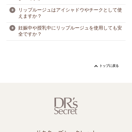
るため、「クルエルティフリー」と明記していませ
クリームのやわらかな香りが重なった、温かみのあ
ん。
るリッチで心地よい香りが特徴です。
+
リップルージュはアイシャドウやチークとして使
最良の仕上がりのために、まず
ミラグロ
でやさしく
えますか？
角質をオフし、余分な角質を取り除きます。次に、
コンディショニング リップバター
で唇を保湿し、
+
妊娠中や授乳中にリップルージュを使用しても安
余分な油分をティッシュオフしてなめらかなベース
リップルージュはチークとして使用し、自然な血色
全ですか？
を整えます。
感を演出することができます。ただし、アイシャド
ウとしての使用はおすすめしません。目元の皮膚は
その後、唇の中央から外側に向かってリップルージ
より繊細で安全性要件が異なり、本製品はその用途
個人差や妊娠ごとの状態により異なりますので、安
ュを塗布し、輪郭はティッシュなどで整えると、よ
を目的として処方されていないためです。
心のためには医師に相談されることをおすすめしま
り洗練された仕上がりになります。
す。特定の成分にアレルギーがある場合や心配な点
トップに戻る
がある場合は、必ず製品ラベルをご確認ください。