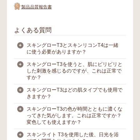
製品品質報告書
よくある質問
+
スキングローT3とスキンリコンT4は一緒
に使う必要がありますか？
+
スキングローT3を使うと、肌にピリピリと
スキングローT3と
スキンリコンT4
は、互い
した刺激を感じるのですが、これは正常で
に補い合うように設計された製品であり、併
すか？
用することでより効果的なスキンケアが可能
となります。スキングローT3は、肌表面に
+
スキングローT3はどの肌タイプでも使用で
働きかけるマイクロエクスフォリエーション
はい、スキングローT3は高濃度の有効成分
きますか？
（微細な角質ケア）を促し、肌のターンオー
が配合されており、肌表面にマイクロエクス
バーを整える成分を配合しています。一方、
フォリエーション（微細な角質ケア）を促す
+
スキングローT3の色が時間とともに濃くな
スキンリコンT4は、肌のバリア機能をサポ
処方となっているため、使用時に軽い刺激や
スキングローT3は多くの肌タイプの方にご
ってきた気がします。これは正常ですか？
ートし、細胞にうるおいと栄養を届けること
ピリつきを感じることがありますが、これは
使用いただけるよう設計されていますが、敏
変色しても使えますか？
で、健やかな肌づくりをサポートします。こ
一時的かつ生理的な反応であり、通常のこと
感肌の方が使用される際は、肌の状態を見な
の2つを組み合わせて使うことで、内側から
です。特に、乾燥している肌や水分不足の状
がら慎重に取り入れていただくことをおすす
+
スキンライト T3を使用した後、日光を浴
輝くような健やかな肌へ導きます。
態では、成分の浸透が早まるため刺激を感じ
めします。肌が不安定な状態のときは、まず
スキングローT3は、植物由来のエキスをブ