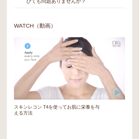
びても問題ありませんか？
やすくなることがあります。また、目に見え
は保湿を中心とした低刺激のスキンケアで肌
レンドした処方で作られています。これらの
初めての方には、T3とT4を混ぜて塗布する
ない小さなダメージや炎症が肌にある場合に
を整えてから、段階的に取り入れる方法が理
植物エキスは天然の植物から抽出されている
方法をおすすめしております。肌の様子を見
も、刺激として感じられることもあるのでご
想的です。
ため、収穫時期などの違いにより色味に若干
はい。美白製品や植物由来成分を含む製品を
ながら取り入れていただき、肌が安定してき
注意ください。
の差異が生じることがあり、製造ロットごと
朝に使用した後は、日焼け止めをたっぷりと
WATCH（動画）
たら、T3とT4を別々に使用する集中ケアへ
また、敏感肌の方は、事前にパッチテストを
に色調が異なる場合もございます。
塗ることを強くおすすめします。スキンライ
移行することも可能です。ご自身の肌状態に
行うことをおすすめします。耳の後ろや腕の
ト T3を使用した後は、日光に当たる15分前
合わせた使用方法については、担当のスキン
内側など、目立たない箇所に少量を塗布し
また、合成着色料を使用していないため、時
に十分な量の日焼け止めを塗布してくださ
バディにお気軽にご相談ください。
て、肌に異常が出ないかを確認してくださ
間の経過とともに植物成分に含まれる天然色
い。
い。
素が酸化し、スキングローT3の色が黄味が
かったり茶色っぽくなることがあります。こ
れは成分の特性による自然な現象であり、品
質や効果には影響ありません。
スキンレコン T4を使ってお肌に栄養を与
える方法