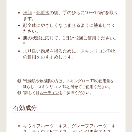
洗顔
・
化粧水
の後、手のひらに10〜12滴*を取り
ます。
顔全体にやさしくなじませるように塗布してく
ださい。
肌の状態に応じて、1日1〜2回ご使用ください。
^
より良い効果を得るために、
スキンリコンT4
と
の併用をおすすめします。
*乾燥肌や敏感肌の方は、スキングロー T3の使用量を
減らし、スキンリコン T4と混ぜてご使用ください。
^詳しくは
ルーティン
をご参照ください。
有効成分
キウイフルーツエキス、グレープフルーツエキ
ス、サトウキビエキス、オレンジ果実エキス