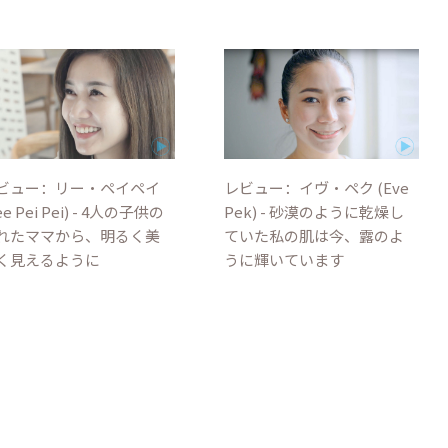
ビュー：リー・ペイペイ
レビュー：イヴ・ペク (Eve
ee Pei Pei) - 4人の子供の
Pek) - 砂漠のように乾燥し
れたママから、明るく美
ていた私の肌は今、露のよ
く見えるように
うに輝いています