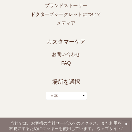
ブランドストーリー
ドクターズシークレットについて
メディア
カスタマーケア
お問い合わせ
FAQ
場所を選択
日本
当社では、お客様の当社サービスへのアクセス、また利用を
x
ドクターズシークレット、エスティア、BWLは、BestWorldの登録商標です。
容易にするためにクッキーを使用しています。 ウェブサイト/
© 2026 Best World. 全ての権利を保有します。