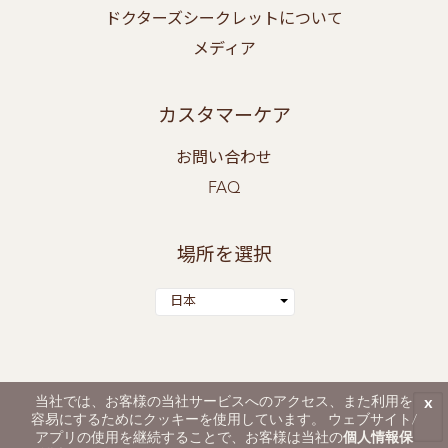
ドクターズシークレットについて
メディア
カスタマーケア
お問い合わせ
FAQ
場所を選択
日本
当社では、お客様の当社サービスへのアクセス、また利用を
x
ドクターズシークレット、エスティア、BWLは、BestWorldの登録商標です。
容易にするためにクッキーを使用しています。 ウェブサイト/
© 2026 Best World. 全ての権利を保有します。
アプリの使用を継続することで、お客様は当社の
個人情報保